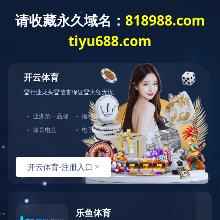
灌装设备
首页
产品中心
灌装设备
/
/
产品中心
开云在线登录官网-开云（中国）
加工设备
七拨手（罐型件）