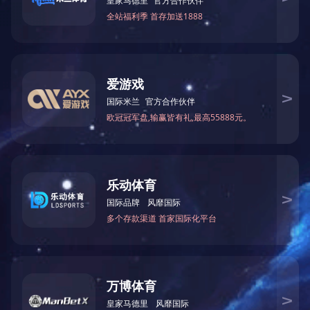
快速链接:
关于我们
产品
新闻
常见问题
开云在线登录官网-开云（中国）
电话:
电话:
+86-13967205809
+86-0580-3801236
传真:
电子邮件:
+86-0580-8070059
1018805101@qq.com
地址:
浙江省舟山市定海区定海工业园丰园路9号
版权所有©
开云在线登录官网-开云（中国）
技术支持:
网站地图
xml