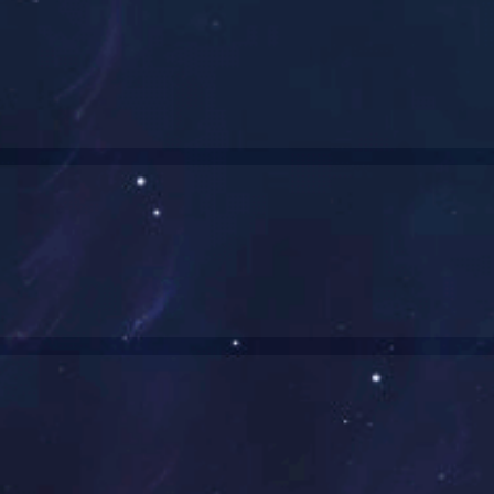
GT
在线
开云在线
设备名
GT4C301
汽注入罐
在线登录
网-开云