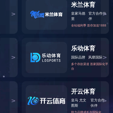
4C301B蒸汽注入罐开云
登录官网-开云（中国）
登录官网-开云（中国）
称
主要目的
生产范围
生产能力
适用油箱直径：
B蒸
Φ125〜Φ153 mm
开云
适用油箱高度：
28罐/分钟
官
圆罐锡封
H87〜
（中