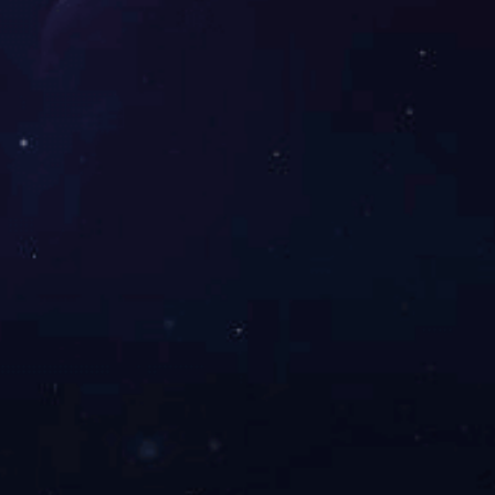
常见问题
开云在线登录官网-开云（中国）