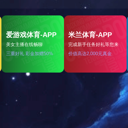
国）
开云
品详情